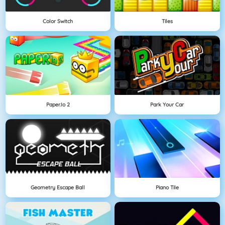
Color Switch
Tiles
Paper.io 2
Park Your Car
Geometry Escape Ball
Piano Tile