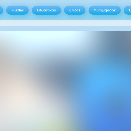
Puzzles
Educativos
Chicas
Multijugador
C