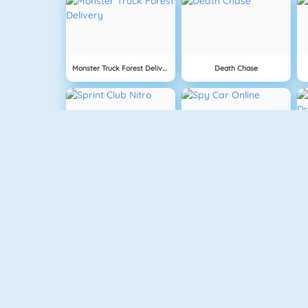
Monster Truck Forest Delivery
Death Chase
Sprint Club Nitro
Spy Car Online
Extreme Bikers Online
Rally Racer