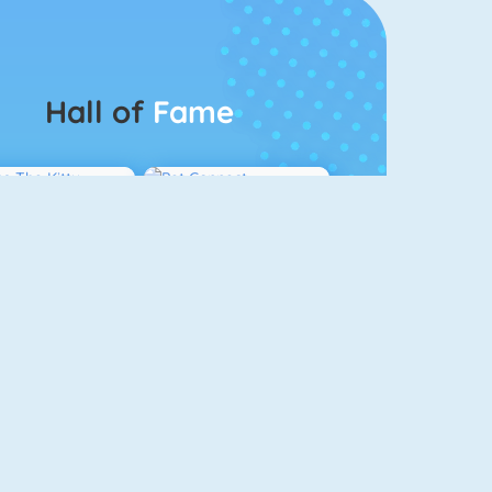
Hall of
Fame
Guess The Kitty
Pet Connect
Bubbel Game 3