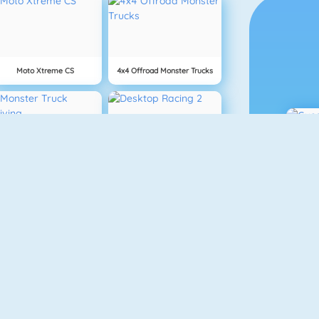
Moto Xtreme CS
4x4 Offroad Monster Trucks
Monster Truck Driving
Desktop Racing 2
Mighty Motors
Rival Rush