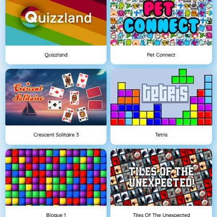
Quizzland
Pet Connect
Crescent Solitaire 3
Tetris
Bloque 1
Tiles Of The Unexpected