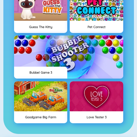
Guess The Kitty
Pet Connect
Bubbel Game 3
Goodgame Big Farm
Love Tester 3