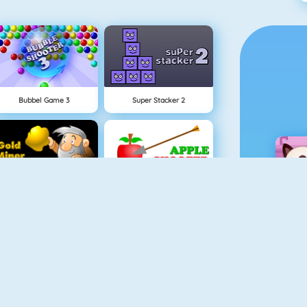
Bubbel Game 3
Super Stacker 2
Buscador De Oro 1
Apple Shooter
Sprint Game
Bubble Hit