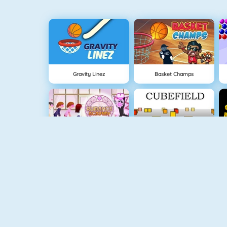
Gravity Linez
Basket Champs
Lover Girl
Cubefield
Fishy 1
Connect 2