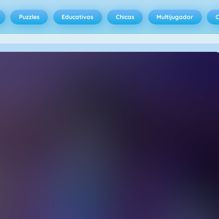
Puzzles
Educativos
Chicas
Multijugador
C