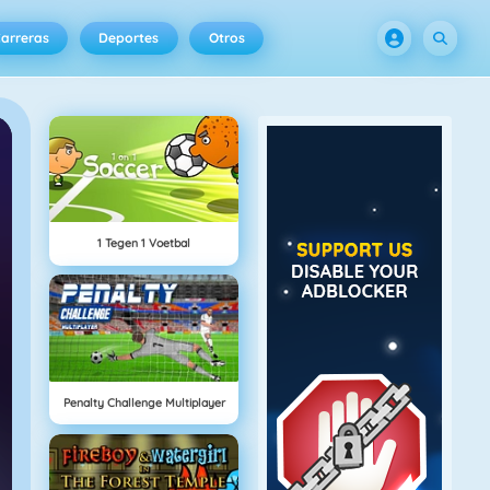
arreras
Deportes
Otros
1 Tegen 1 Voetbal
Penalty Challenge Multiplayer