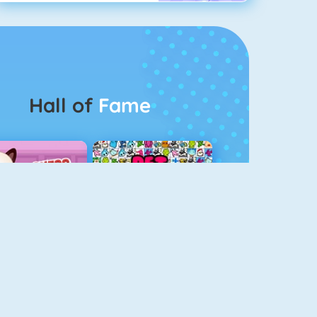
Hall of
Fame
Guess The Kitty
Pet Connect