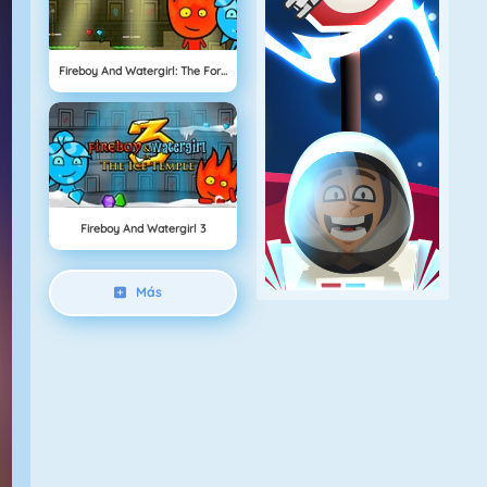
Fireboy And Watergirl: The Forrest Temple
Fireboy And Watergirl 3
Más