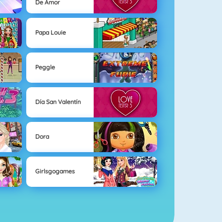
De Amor
Papa Louie
Peggle
Día San Valentín
Dora
Girlsgogames