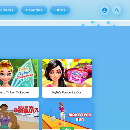
arreras
Deportes
Otros
airy Tinker Makeover
Kylie's Favourite Car
NUEVO