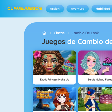
Acción
Aventura
Habilidad
Chicas
Cambio De Look
Juegos
de Cambio d
Exotic Princess Make Up
Barbie Galaxy Face