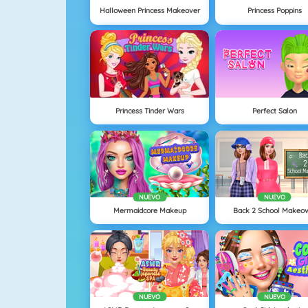
Halloween Princess Makeover
Princess Poppins
Princess Tinder Wars
Perfect Salon
NUEVO
NUEVO
Mermaidcore Makeup
Back 2 School Makeo
NUEVO
NUEVO