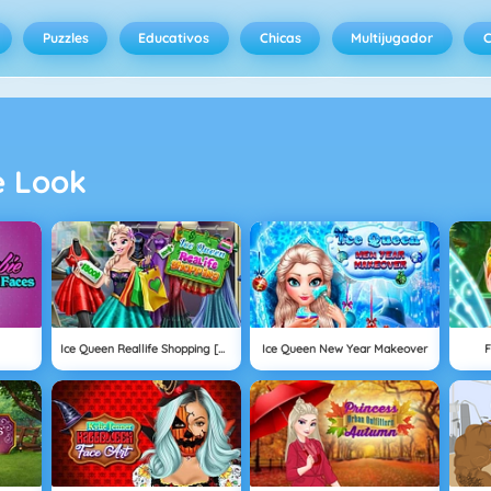
Puzzles
Educativos
Chicas
Multijugador
C
e Look
s
Ice Queen Reallife Shopping [Reina Helada Compras En Vida Real]
Ice Queen New Year Makeover
F