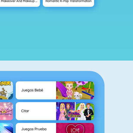
ASMR Makeover And Makeup Studio
Romantic K-Pop Transformation
Juegos Bebé
Citar
Juegos Prueba