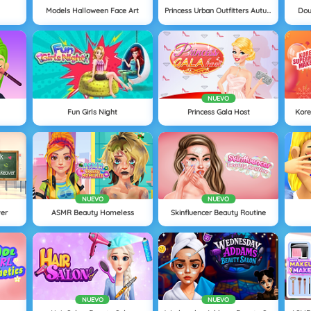
Models Halloween Face Art
Princess Urban Outfitters Autumn
Dou
NUEVO
Fun Girls Night
Princess Gala Host
Kor
NUEVO
NUEVO
ver
ASMR Beauty Homeless
Skinfluencer Beauty Routine
NUEVO
NUEVO