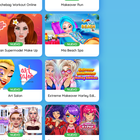
chebag Workout Online
Makeover Run
NUEVO
NUEVO
ean Supermodel Make Up
Mia Beach Spa
NUEVO
NUEVO
Art Salon
Extreme Makeover Harley Edition
NUEVO
NUEVO