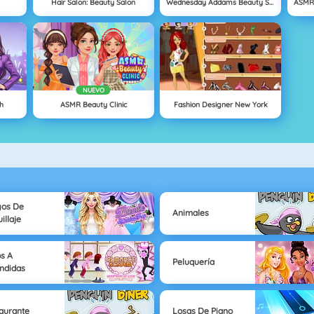
Hair Salon: Beauty Salon
Wednesday Addams Beauty Salon
NUEVO
ch
ASMR Beauty Clinic
Fashion Designer New York
gos De
Animales
illaje
s A
Peluquería
ndidas
aurante
Losas De Piano