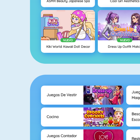
ASMR Beauty Japanese Spa
Cool Girl Aesthetics
NUEVO
NUEVO
Kiki World: Kawaii Doll Decor
Dress Up Outfit Mat
Jue
Juegos De Vestir
Maqu
Beso
Cocina
Esco
Juegos Contador
Rest