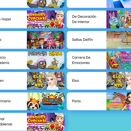
De Decoración
 Hazel
De Interior
a
Saltos Delfín
icio
Carrera De
elería
Emociones
en
Elsa
rinario
Ponis
nar
dalenas