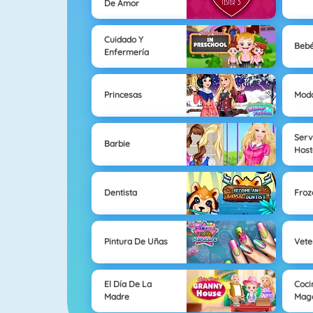
De Amor
Cuidado Y
Bebé
Enfermería
Princesas
Mod
Serv
Barbie
Host
Dentista
Froz
Pintura De Uñas
Vete
El Día De La
Coci
Madre
Mag