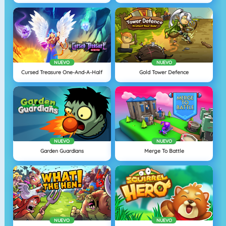
NUEVO
NUEVO
Cursed Treasure One-And-A-Half
Gold Tower Defence
NUEVO
NUEVO
Garden Guardians
Merge To Battle
NUEVO
NUEVO