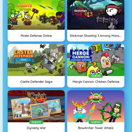
Pirate Defense Online
Stickman Shooting 3 Among Monsters
NUEVO
Castle Defender Saga
Merge Cannon: Chicken Defense
NUEVO
NUEVO
Dynasty War
BowArcher Tower Attack