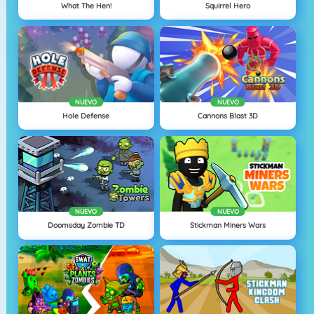
What The Hen!
Squirrel Hero
NUEVO
NUEVO
Hole Defense
Cannons Blast 3D
NUEVO
NUEVO
Doomsday Zombie TD
Stickman Miners Wars