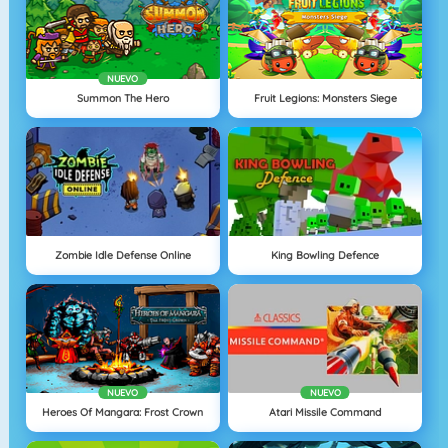
NUEVO
Summon The Hero
Fruit Legions: Monsters Siege
Zombie Idle Defense Online
King Bowling Defence
NUEVO
NUEVO
Heroes Of Mangara: Frost Crown
Atari Missile Command