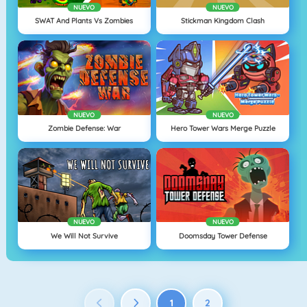
NUEVO
NUEVO
SWAT And Plants Vs Zombies
Stickman Kingdom Clash
NUEVO
NUEVO
Zombie Defense: War
Hero Tower Wars Merge Puzzle
NUEVO
NUEVO
We Will Not Survive
Doomsday Tower Defense
1
2