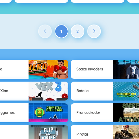
1
2
ha
Space Invaders
 Xiao
Batalla
nygames
Francotirador
Piratas