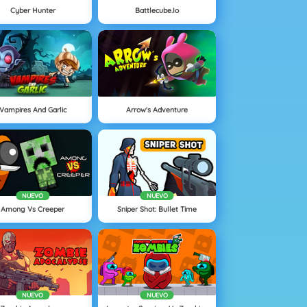
Cyber Hunter
Battlecube.io
Vampires And Garlic
Arrow's Adventure
NUEVO
NUEVO
Among Vs Creeper
Sniper Shot: Bullet Time
NUEVO
NUEVO