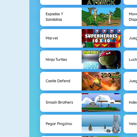
Espadas Y
Move
Sandalias
Disp
Marvel
Jueg
Ninja Turtles
Luch
Castle Defend
Jueg
Smash Brothers
Inde
Pegar Pingüino
Vela