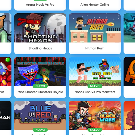
s
Arena: Noob Vs Pro
Alien Hunter Online
Shooting Heads
Hitman Rush
NUEVO
NUEVO
rus
Mine Shooter: Monsters Royale
Noob Rush Vs Pro Monsters
NUEVO
NUEVO