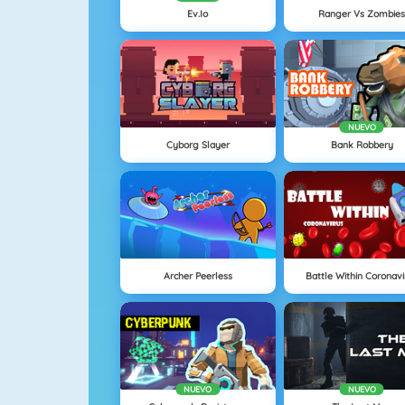
Ev.io
Ranger Vs Zombie
NUEVO
Cyborg Slayer
Bank Robbery
Archer Peerless
Battle Within Coronavi
NUEVO
NUEVO