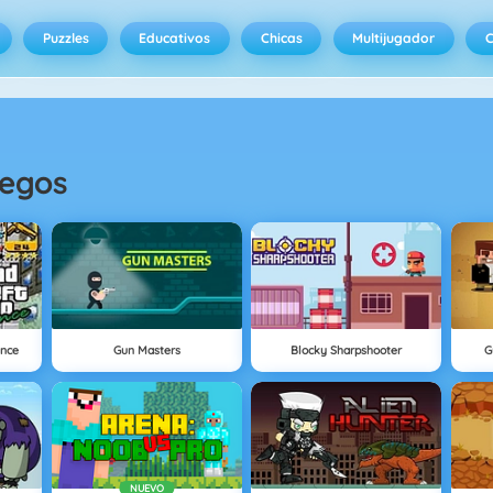
Puzzles
Educativos
Chicas
Multijugador
C
uegos
ance
Gun Masters
Blocky Sharpshooter
G
NUEVO