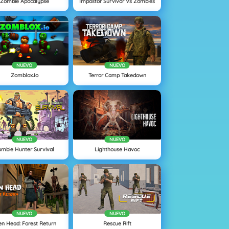
Zombie Apocalypse
Impostor Survivor Vs Zombies
NUEVO
NUEVO
Zomblox.io
Terror Camp Takedown
NUEVO
NUEVO
ombie Hunter Survival
Lighthouse Havoc
NUEVO
NUEVO
ren Head: Forest Return
Rescue Rift