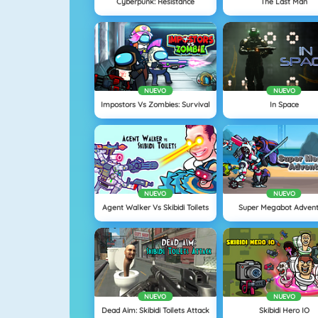
Cyberpunk: Resistance
The Last Man
NUEVO
NUEVO
Impostors Vs Zombies: Survival
In Space
NUEVO
NUEVO
Agent Walker Vs Skibidi Toilets
Super Megabot Advent
NUEVO
NUEVO
Dead Aim: Skibidi Toilets Attack
Skibidi Hero IO