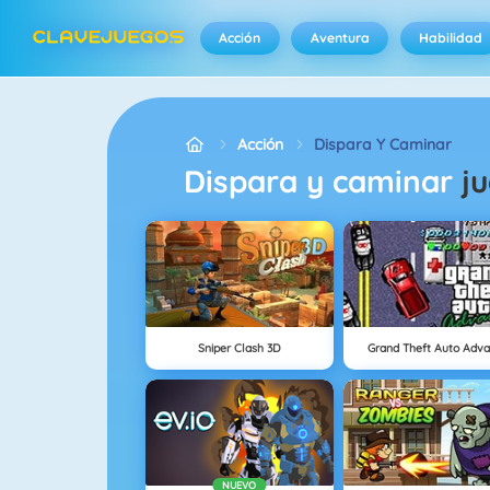
Acción
Aventura
Habilidad
Acción
Dispara Y Caminar
Dispara y caminar
j
Sniper Clash 3D
Grand Theft Auto Adv
NUEVO