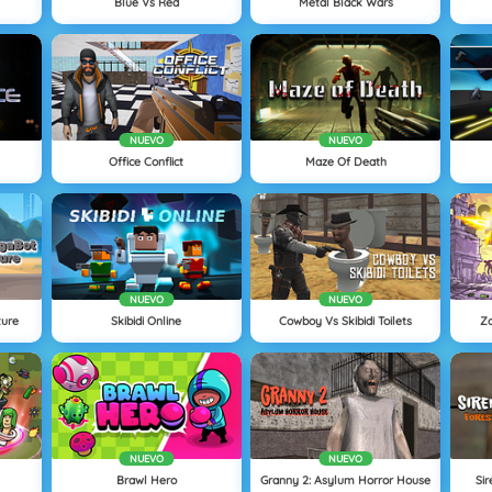
Blue Vs Red
Metal Black Wars
NUEVO
NUEVO
Office Conflict
Maze Of Death
NUEVO
NUEVO
ure
Skibidi Online
Cowboy Vs Skibidi Toilets
Z
NUEVO
NUEVO
Brawl Hero
Granny 2: Asylum Horror House
Si