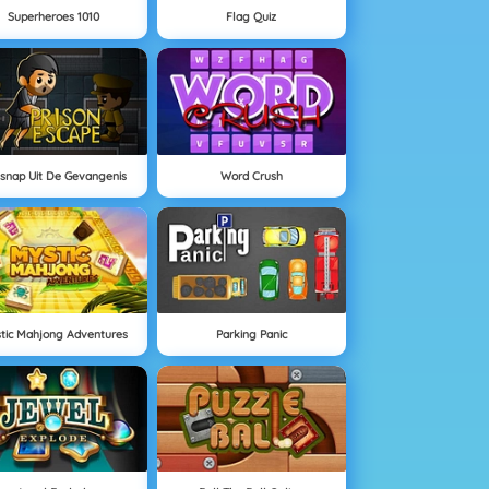
Superheroes 1010
Flag Quiz
snap Uit De Gevangenis
Word Crush
tic Mahjong Adventures
Parking Panic