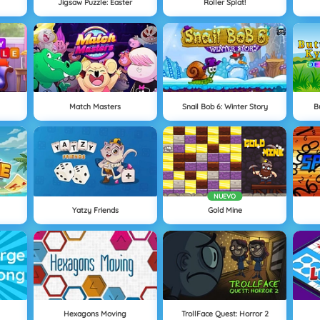
Jigsaw Puzzle: Easter
Roller Splat!
Match Masters
Snail Bob 6: Winter Story
B
NUEVO
Yatzy Friends
Gold Mine
Hexagons Moving
TrollFace Quest: Horror 2