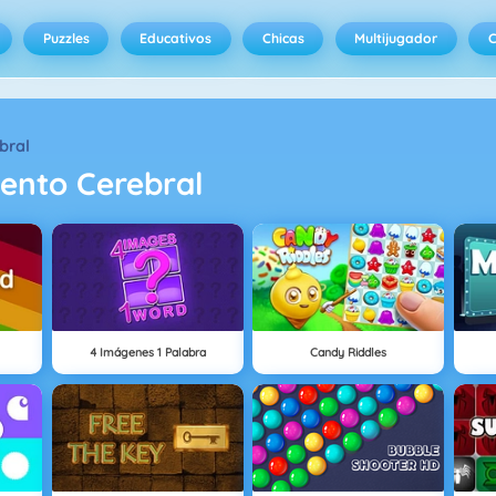
Puzzles
Educativos
Chicas
Multijugador
C
bral
ento Cerebral
4 Imágenes 1 Palabra
Candy Riddles