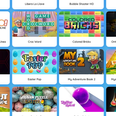
Libera La Llave
Bubble Shooter HD
Línea
Croc Word
Colored Bricks
Ont
Easter Pop
My Adventure Book 2
Mys