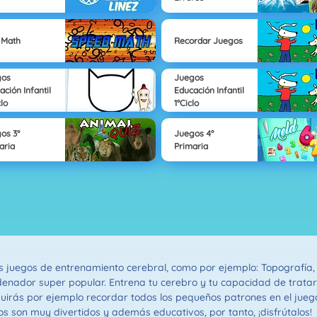
 Math
Recordar Juegos
gos
Juegos
ación Infantil
Educación Infantil
clo
1°Ciclo
os 3°
Juegos 4°
aria
Primaria
idos juegos de entrenamiento cerebral, como por ejemplo: Topografí
enador super popular. Entrena tu cerebro y tu capacidad de tratar
rás por ejemplo recordar todos los pequeños patrones en el juego
s son muy divertidos y además educativos, por tanto, ¡disfrútalos!