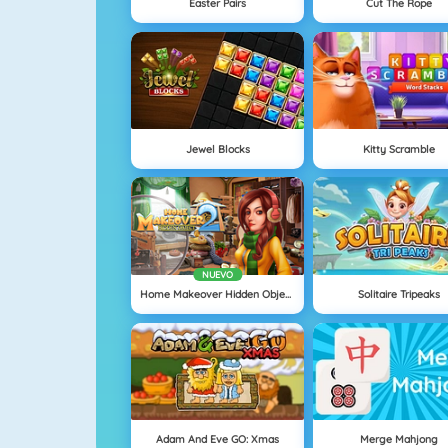
Easter Pairs
Cut The Rope
Jewel Blocks
Kitty Scramble
NUEVO
Home Makeover Hidden Object 2
Solitaire Tripeaks
Adam And Eve GO: Xmas
Merge Mahjong