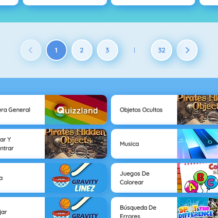
1
2
3
32
|
ura General
Objetos Ocultos
ar Y
Musica
ntrar
Juegos De
a
Colorear
Búsqueda De
jar
Errores