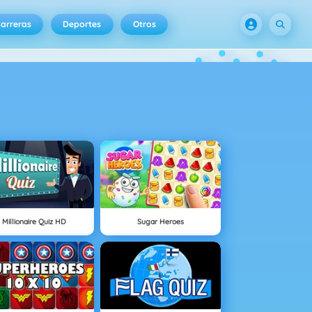
arreras
Deportes
Otros
Millionaire Quiz HD
Sugar Heroes