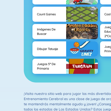
Count Games
Cool
Jue
Imágenes De
Educ
Buscar
2°Ci
Jueg
Dibujar Tatuaje
Prim
Juegos 5º De
Primaria
¡Visita nuestro sitio web para jugar los más divert
Entrenamiento Cerebral es una clase de juego de ord
te mantendrás mentalmente agudo y joven! ¿Consegui
todos los estados de Los Estados Unidos? Estos juego