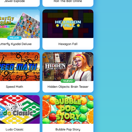
Jewel Explode
Roll The Ball Online
MEJOR
utterfly Kyodai Deluxe
Hexagon Fall
NUEVO
Speed Math
Hidden Objects: Brain Teaser
Ludo Classic
Bubble Pop Story