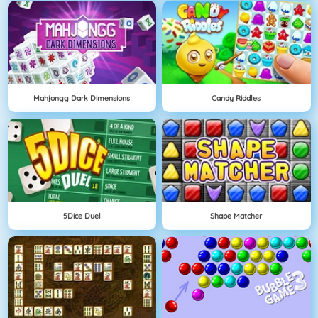
Mahjongg Dark Dimensions
Candy Riddles
5Dice Duel
Shape Matcher