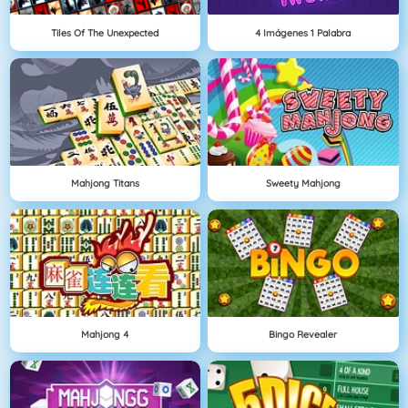
Tiles Of The Unexpected
4 Imágenes 1 Palabra
Mahjong Titans
Sweety Mahjong
Mahjong 4
Bingo Revealer