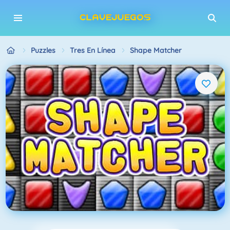
Puzzles
Tres En Línea
Shape Matcher