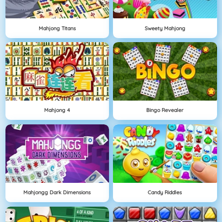
Mahjong Titans
Sweety Mahjong
Mahjong 4
Bingo Revealer
Mahjongg Dark Dimensions
Candy Riddles