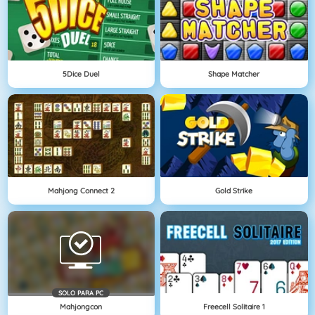
5Dice Duel
Shape Matcher
Mahjong Connect 2
Gold Strike
SOLO PARA PC
Mahjongcon
Freecell Solitaire 1