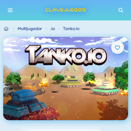
Multijugador
.io
Tanko.io