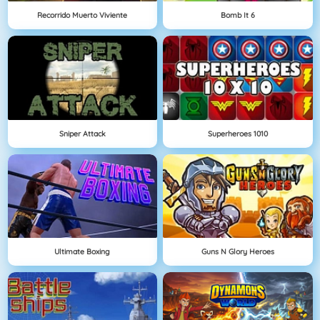
Recorrido Muerto Viviente
Bomb It 6
Sniper Attack
Superheroes 1010
Ultimate Boxing
Guns N Glory Heroes