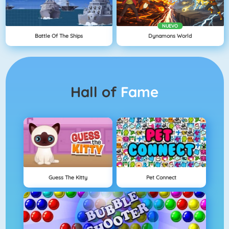
NUEVO
Battle Of The Ships
Dynamons World
Hall of
Fame
Guess The Kitty
Pet Connect