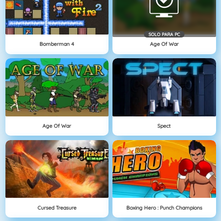
SOLO PARA PC
Bomberman 4
Age Of War
Age Of War
Spect
Cursed Treasure
Boxing Hero : Punch Champions