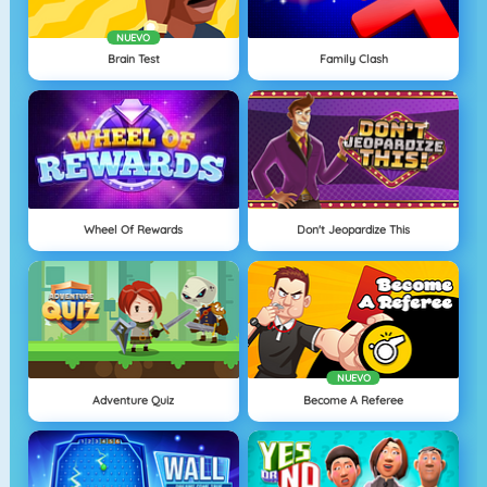
NUEVO
Brain Test
Family Clash
Wheel Of Rewards
Don't Jeopardize This
NUEVO
Adventure Quiz
Become A Referee