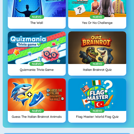
NUEVO
NUEVO
The Wall
Yes Or No Challenge
NUEVO
NUEVO
Quizmania: Trivia Game
Italian Brainrot Quiz
NUEVO
NUEVO
Guess The Italian Brainrot Animals
Flag Master: World Flag Quiz