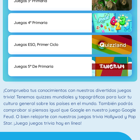
Juegos 3° Primaria
Juegos 4° Primaria
Juegos ESO, Primer Ciclo
Juegos 5º De Primaria
¡Comprueba tus conocimientos con nuestros divertidos juegos
trivia! Tenemos quizzes mundiales y topográficos para lucir tu
cultura general sobre los países en el mundo. También podrás
comprobar si piensas igual que Google en nuestro juego Google
Feud. O bien relajarte con nuestros juegos trivia Hollywod y Pop
Star. ¡Juega juegos trivia hoy en línea!