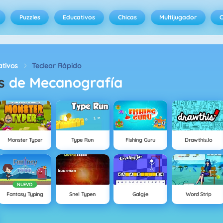
Puzzles
Educativos
Chicas
Multijugador
C
tivos
Teclear Rápido
s
de Mecanografía
Monster Typer
Type Run
Fishing Guru
Drawthis.io
NUEVO
Fantasy Typing
Snel Typen
Galgje
Word Strip