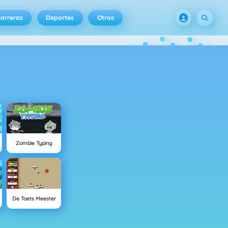
arreras
Deportes
Otros
Zombie Typing
De Toets Meester