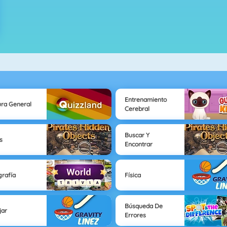
Entrenamiento
ura General
Cerebral
Buscar Y
s
Encontrar
rafía
Física
Búsqueda De
jar
Errores