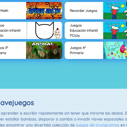
 Math
Recordar Juegos
gos
Juegos
ación Infantil
Educación Infantil
clo
1°Ciclo
os 3°
Juegos 4°
aria
Primaria
lavejuegos
aprender a escribir rápidamente sin tener que mirarte los dedos. E
r estallar bombas, disparar a zombis o invadir naves espaciales al
s encontrar una divertida colección de
juegos de crucigramas
en 