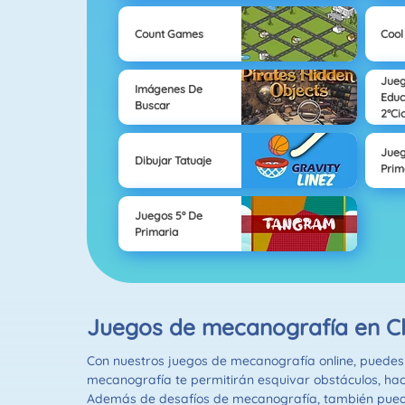
Count Games
Cool
Jue
Imágenes De
Educ
Buscar
2°Ci
Jueg
Dibujar Tatuaje
Prim
Juegos 5º De
Primaria
Juegos de mecanografía en C
Con nuestros juegos de mecanografía online, puedes 
mecanografía te permitirán esquivar obstáculos, hace
Además de desafíos de mecanografía, también puede