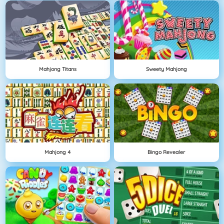
Mahjong Titans
Sweety Mahjong
Mahjong 4
Bingo Revealer