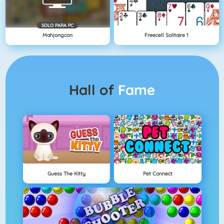
SOLO PARA PC
Mahjongcon
Freecell Solitaire 1
Hall of
Fame
Guess The Kitty
Pet Connect