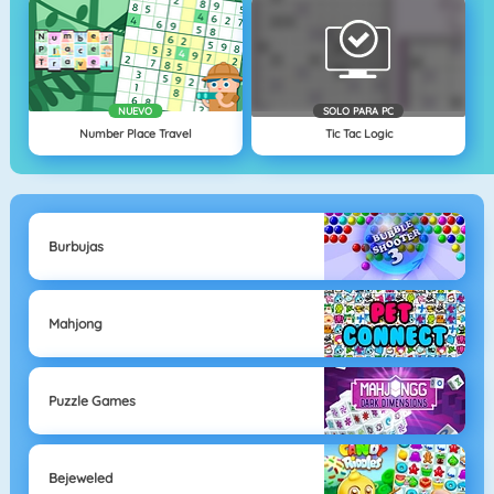
NUEVO
SOLO PARA PC
Number Place Travel
Tic Tac Logic
Burbujas
Mahjong
Puzzle Games
Bejeweled