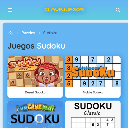
Puzzles
Sudoku
Juegos
Sudoku
Desert Sudoku
Mobile Sudoku