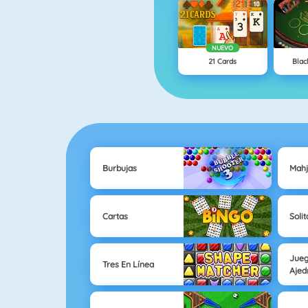
NUEVO
21 Cards
Blac
Burbujas
Mah
Cartas
Solit
Jue
Tres En Línea
Ajed