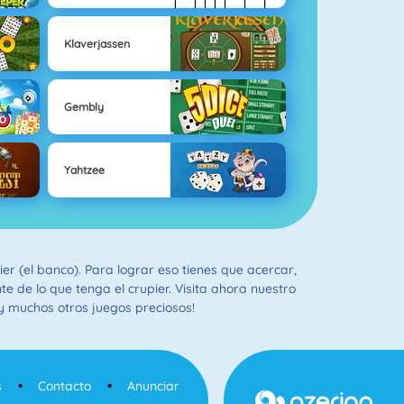
Klaverjassen
Gembly
Yahtzee
ier (el banco). Para lograr eso tienes que acercar,
e de lo que tenga el crupier. Visita ahora nuestro
¡y muchos otros juegos preciosos!
s
Contacto
Anunciar