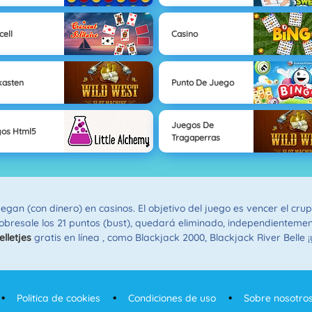
cell
Casino
kasten
Punto De Juego
Juegos De
os Html5
Tragaperras
gan (con dinero) en casinos. El objetivo del juego es vencer el crup
obresale los 21 puntos (bust), quedará eliminado, independientement
lletjes
gratis en línea , como Blackjack 2000, Blackjack River Belle 
Politica de cookies
Condiciones de uso
Sobre nosotro