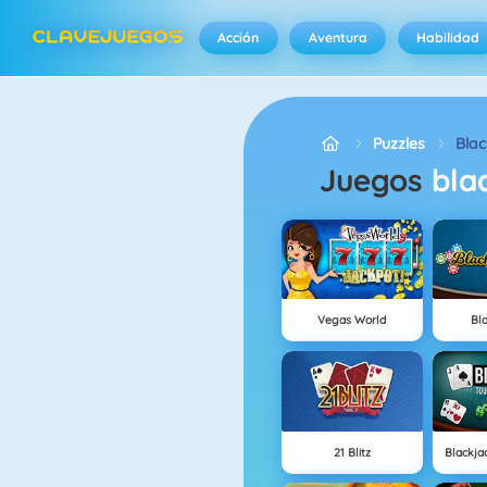
Acción
Aventura
Habilidad
Puzzles
Blac
juegos
bla
Vegas World
Bl
21 Blitz
Blackja