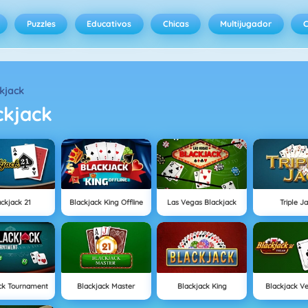
Puzzles
Educativos
Chicas
Multijugador
C
kjack
ckjack
ackjack 21
Blackjack King Offline
Las Vegas Blackjack
Triple J
ck Tournament
Blackjack Master
Blackjack King
Blackjack V