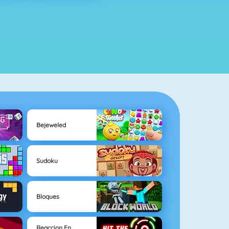
Bejeweled
Sudoku
Bloques
Reaccion En