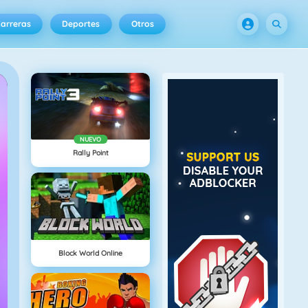
arreras
Deportes
Otros
NUEVO
Rally Point
Block World Online