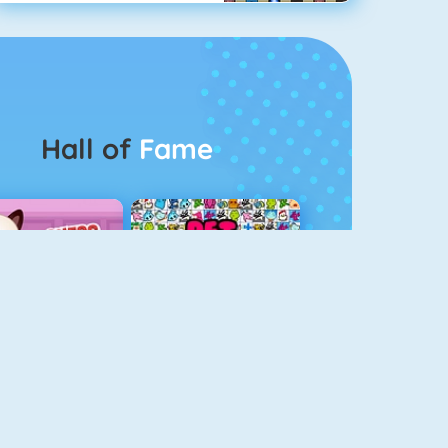
Hall of
Fame
Guess The Kitty
Pet Connect