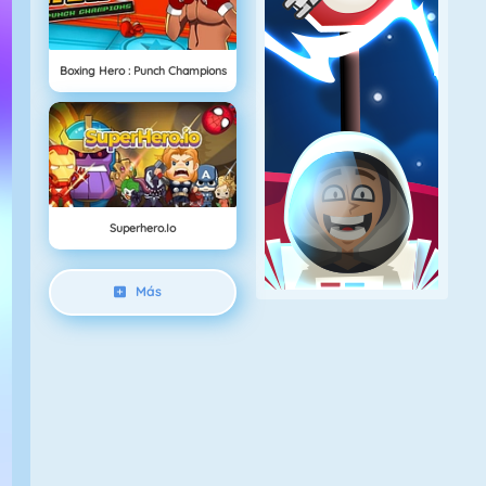
Boxing Hero : Punch Champions
Superhero.io
Más