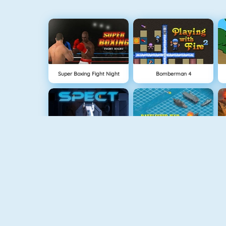
Super Boxing Fight Night
Bomberman 4
Spect
Battleship War Multiplayer
Vex 4
Geometry Challenge