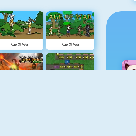
Age Of War
Age Of War
Cursed Treasure
Tower Defense HD
The Lost Planet Tower Defense
Vex 3