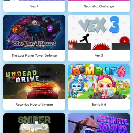
Vex 4
Geometry Challenge
The Lost Planet Tower Defense
Vex 3
Recorrido Muerto Viviente
Bomb It 6