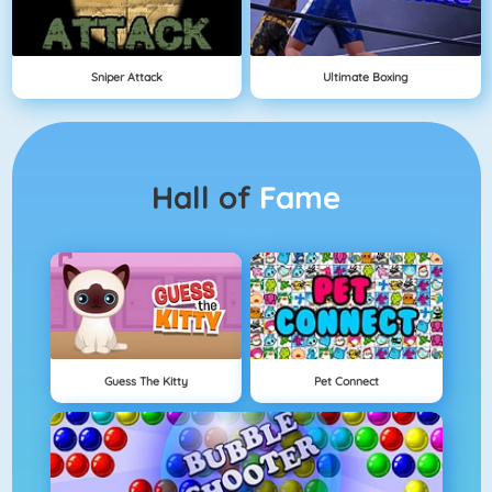
Sniper Attack
Ultimate Boxing
Hall of
Fame
Guess The Kitty
Pet Connect