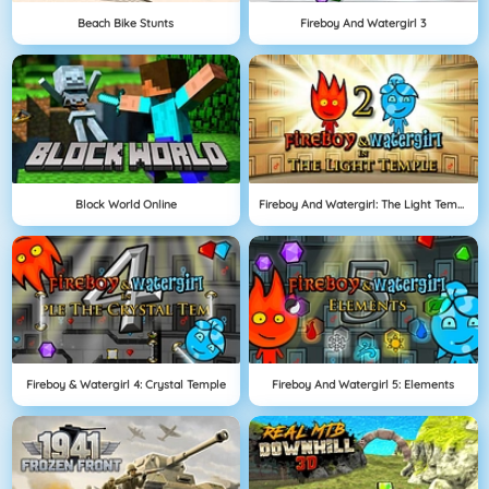
Beach Bike Stunts
Fireboy And Watergirl 3
Block World Online
Fireboy And Watergirl: The Light Temple
Fireboy & Watergirl 4: Crystal Temple
Fireboy And Watergirl 5: Elements