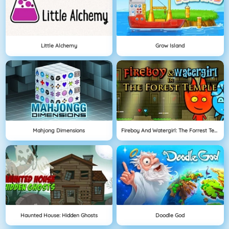
Little Alchemy
Grow Island
Mahjong Dimensions
Fireboy And Watergirl: The Forrest Temple
Haunted House: Hidden Ghosts
Doodle God