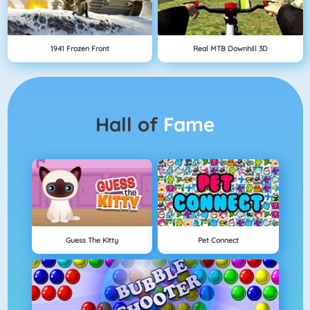
1941 Frozen Front
Real MTB Downhill 3D
Hall of
Fame
Guess The Kitty
Pet Connect