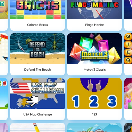
Colored Bricks
Flags Maniac
Defend The Beach
Match 3 Classic
USA Map Challenge
123