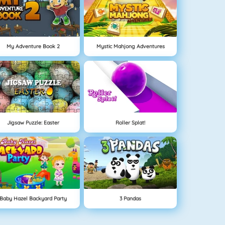
My Adventure Book 2
Mystic Mahjong Adventures
Jigsaw Puzzle: Easter
Roller Splat!
Baby Hazel Backyard Party
3 Pandas