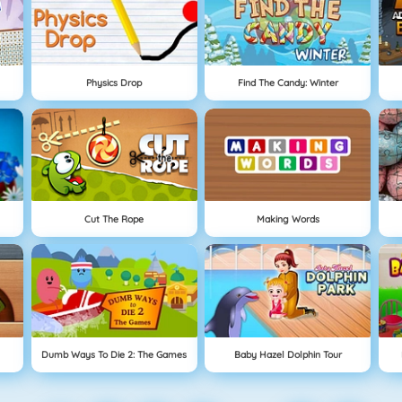
Physics Drop
Find The Candy: Winter
Cut The Rope
Making Words
Dumb Ways To Die 2: The Games
Baby Hazel Dolphin Tour