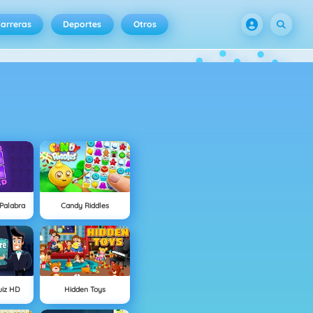
arreras
Deportes
Otros
Palabra
Candy Riddles
Quiz HD
Hidden Toys