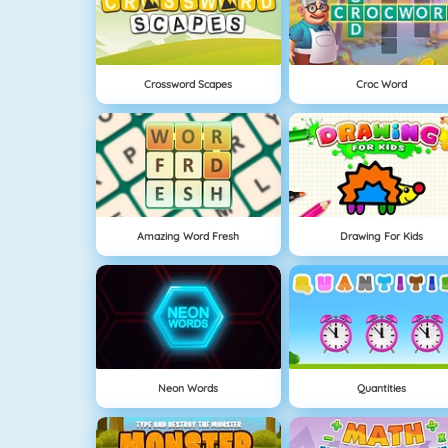
Crossword Scapes
Croc Word
Amazing Word Fresh
Drawing For Kids
Neon Words
Quantities