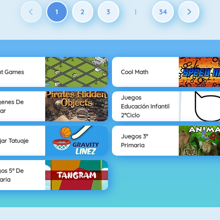
1
2
3
34
|
nt Games
Cool Math
Juegos
genes De
Educación Infantil
ar
2°Ciclo
Juegos 3°
jar Tatuaje
Primaria
os 5º De
aria