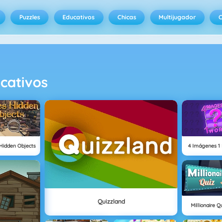
Puzzles
Educativos
Chicas
Multijugador
C
cativos
 Hidden Objects
4 Imágenes 1 
Quizzland
Millionaire 