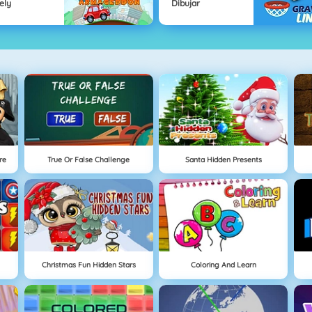
ely
Dibujar
re
True Or False Challenge
Santa Hidden Presents
Christmas Fun Hidden Stars
Coloring And Learn