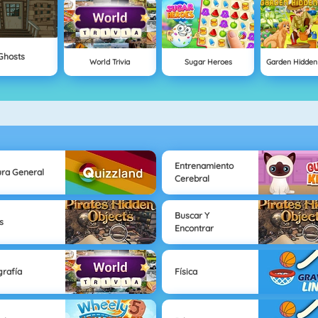
Ghosts
World Trivia
Sugar Heroes
Garden Hidden
Entrenamiento
ura General
Cerebral
Buscar Y
s
Encontrar
rafía
Física