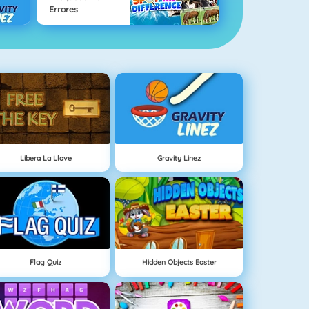
Errores
Libera La Llave
Gravity Linez
Flag Quiz
Hidden Objects Easter