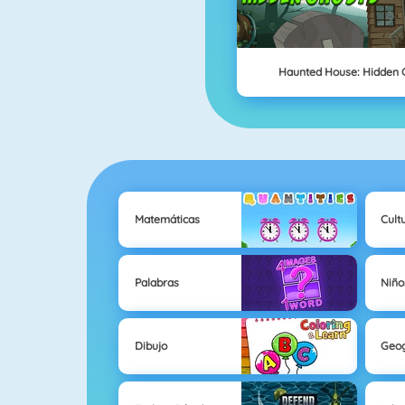
Haunted House: Hidden 
Matemáticas
Cult
Palabras
Niño
Dibujo
Geog