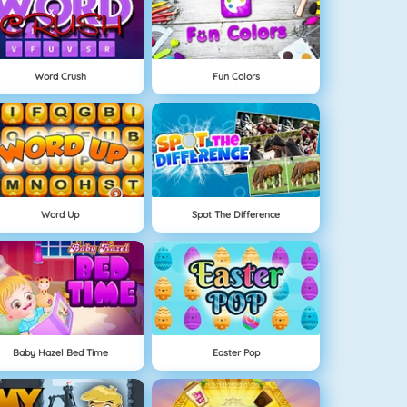
Word Crush
Fun Colors
Word Up
Spot The Difference
Baby Hazel Bed Time
Easter Pop