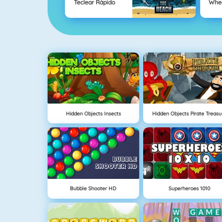
Teclear Rápido
Whe
Hidden Objects Insects
Hidden Objects Pirate Treasu
Bubble Shooter HD
Superheroes 1010