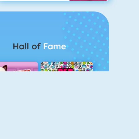
Hall of
Fame
Guess The Kitty
Pet Connect