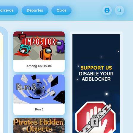
arreras
Deportes
Otros
Among Us Online
Run 3