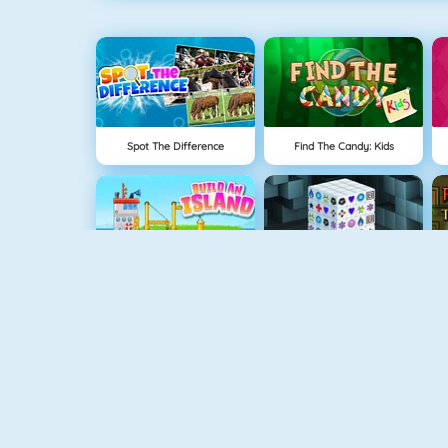
Spot The Difference
Find The Candy: Kids
Grow Island
Mahjong Dimensions
Love Tester
Grindcraft