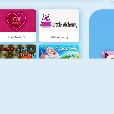
Love Tester 3
Little Alchemy
Fireboy And Watergirl: The Forrest Temple
Doodle God
NUEVO
Rally Point
Beach Bike Stunts