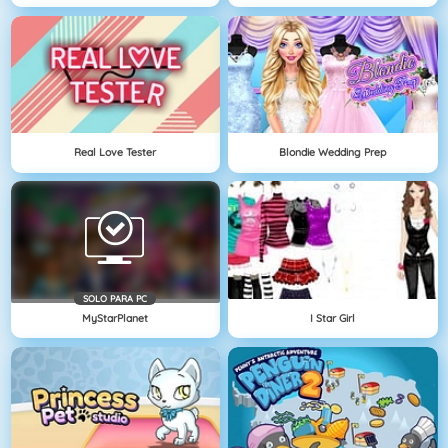
Real Love Tester
Blondie Wedding Prep
SOLO PARA PC
MyStarPlanet
I Star Girl