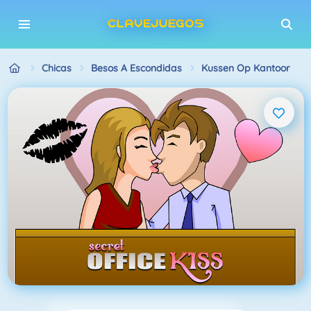
Chicas
Besos A Escondidas
Kussen Op Kantoor