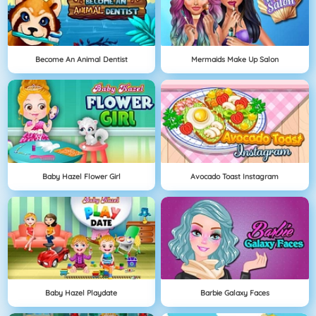
Become An Animal Dentist
Mermaids Make Up Salon
Baby Hazel Flower Girl
Avocado Toast Instagram
Baby Hazel Playdate
Barbie Galaxy Faces