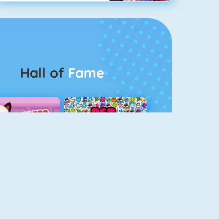
Hall of
Fame
Guess The Kitty
Pet Connect