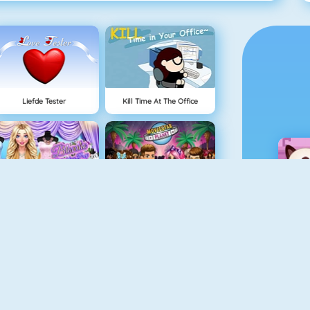
Liefde Tester
Kill Time At The Office
Blondie Wedding Prep
MyStarPlanet
Penguin Diner 2
Princess Summer Tans