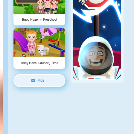
Baby Hazel In Preschool
Baby Hazel Laundry Time
Más