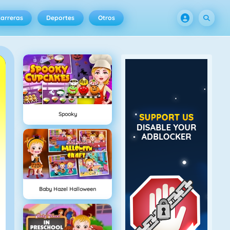
arreras
Deportes
Otros
Spooky
Baby Hazel Halloween