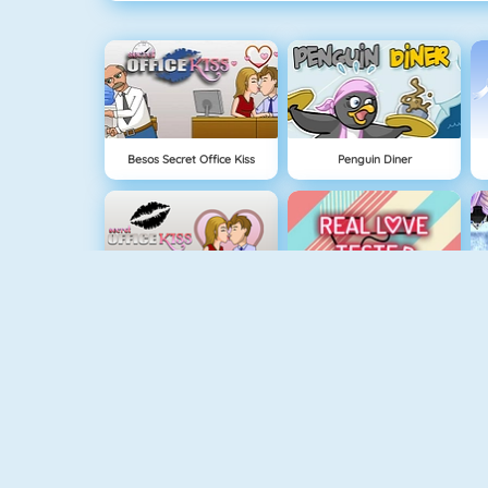
Besos Secret Office Kiss
Penguin Diner
Kussen Op Kantoor
Real Love Tester
I Star Girl
Princess Pet Studio