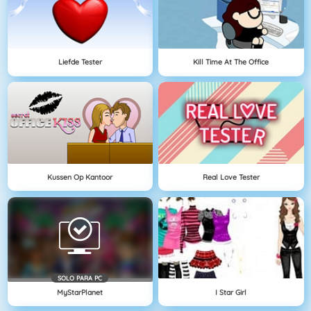
Liefde Tester
Kill Time At The Office
Kussen Op Kantoor
Real Love Tester
SOLO PARA PC
MyStarPlanet
I Star Girl