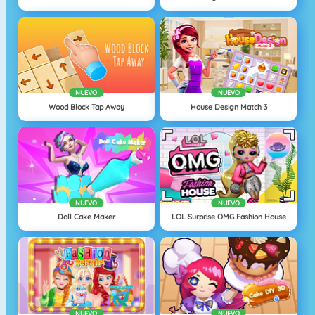
NUEVO
NUEVO
Wood Block Tap Away
House Design Match 3
NUEVO
NUEVO
Doll Cake Maker
LOL Surprise OMG Fashion House
NUEVO
NUEVO