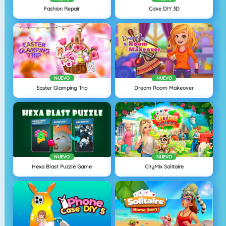
Fashion Repair
Cake DIY 3D
NUEVO
NUEVO
Easter Glamping Trip
Dream Room Makeover
NUEVO
NUEVO
Hexa Blast Puzzle Game
CityMix Solitaire