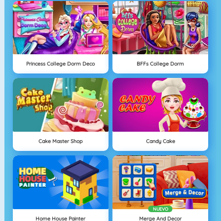
Princess College Dorm Deco
BFFs College Dorm
Cake Master Shop
Candy Cake
NUEVO
Home House Painter
Merge And Decor