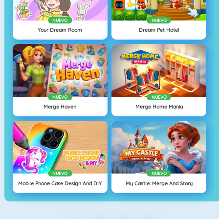
NUEVO
NUEVO
Your Dream Room
Dream Pet Hotel
NUEVO
NUEVO
Merge Haven
Merge Home Mania
NUEVO
NUEVO
Mobile Phone Case Design And DIY
My Castle: Merge And Story