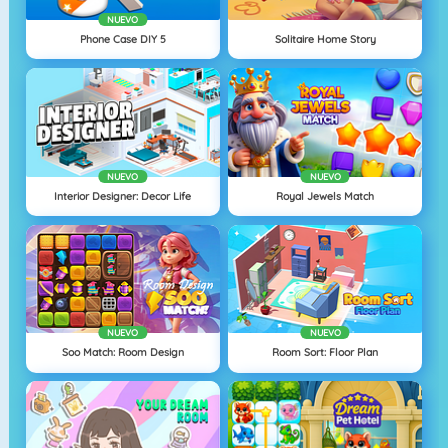
NUEVO
Phone Case DIY 5
Solitaire Home Story
NUEVO
NUEVO
Interior Designer: Decor Life
Royal Jewels Match
NUEVO
NUEVO
Soo Match: Room Design
Room Sort: Floor Plan