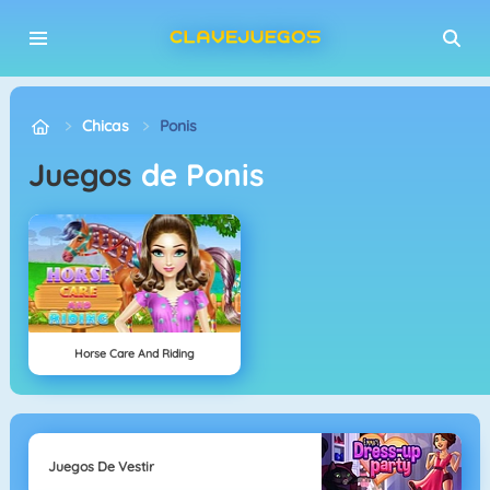
Chicas
Ponis
Juegos
de Ponis
Horse Care And Riding
Juegos De Vestir