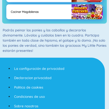
Cocinar Magdalenas
Podrás peinar los ponies y los caballos y decorarlos
divinamente. Lávalos y cuídalos bien en la cuadra. Participa
también en toda clase de hipismo, el galope y la doma. ¡No solo
los ponies de verdad, sino también los graciosos My Little Ponies
estarán presentes!
La configuración de privacidad
Declaracion privacidad
Politica de cookies
Condiciones de uso
Sobre nosotros