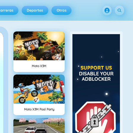
arreras
Deportes
Otros
Moto X3M
Moto X3M Pool Party