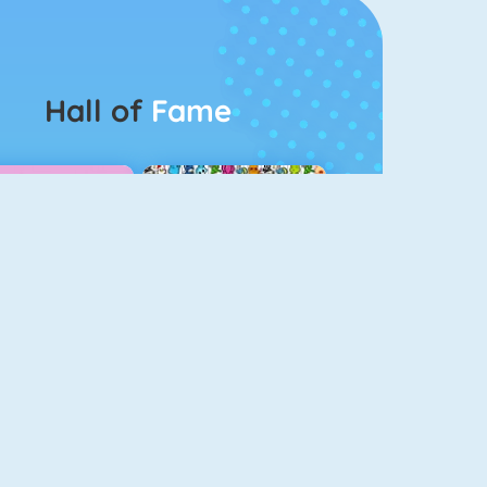
Hall of
Fame
Guess The Kitty
Pet Connect
Bubbel Game 3