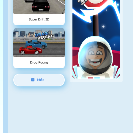
Super Drift 3D
Drag Racing
Más