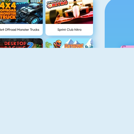
4x4 Offroad Monster Trucks
Sprint Club Nitro
Desktop Racing 2
Extreme Bikers Online
Rival Rush
Robo Racing