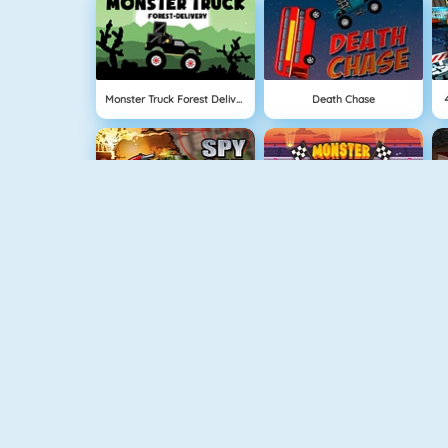
Monster Truck Forest Delivery
Death Chase
Spy Car Online
Monster Truck Driving
Rally Racer
Mighty Motors