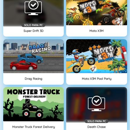
SOLO PARA PC
Super Drift 3D
Moto X3M
Drag Racing
Moto X3M Pool Party
SOLO PARA PC
Monster Truck Forest Delivery
Death Chase