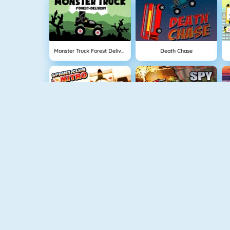
Monster Truck Forest Delivery
Death Chase
Sprint Club Nitro
Spy Car Online
Extreme Bikers Online
Rally Racer