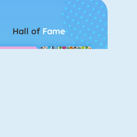
Hall of
Fame
Guess The Kitty
Pet Connect
Bubbel Game 3