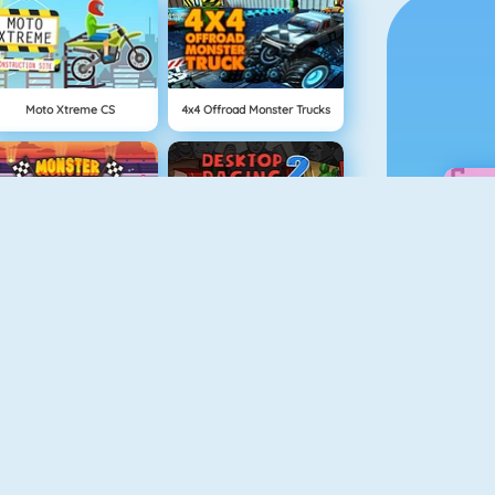
Moto Xtreme CS
4x4 Offroad Monster Trucks
Monster Truck Driving
Desktop Racing 2
Mighty Motors
Robo Racing