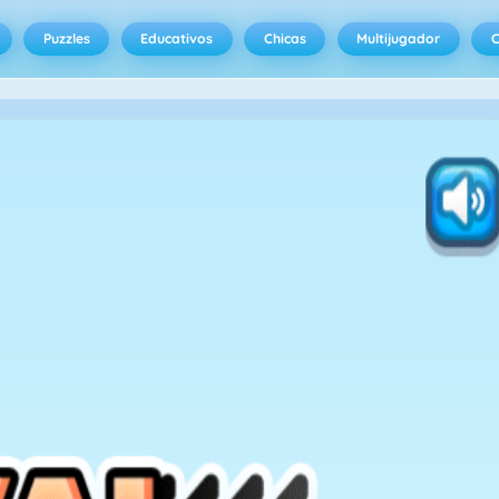
Puzzles
Educativos
Chicas
Multijugador
C