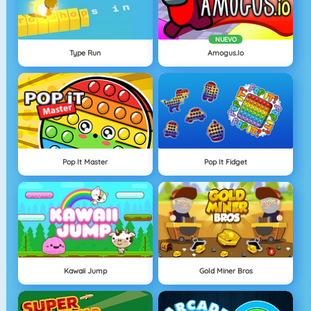
NUEVO
Type Run
Amogus.io
Pop It Master
Pop It Fidget
Kawaii Jump
Gold Miner Bros