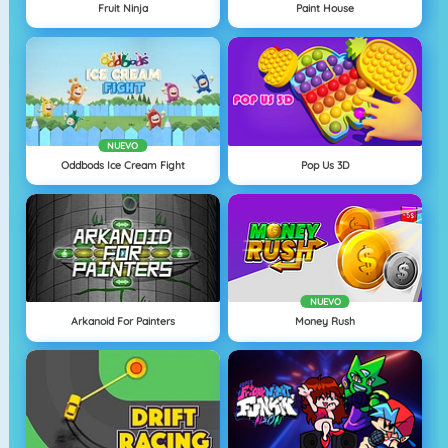
Fruit Ninja
Paint House
NUEVO
Oddbods Ice Cream Fight
Pop Us 3D
NUEVO
Arkanoid For Painters
Money Rush