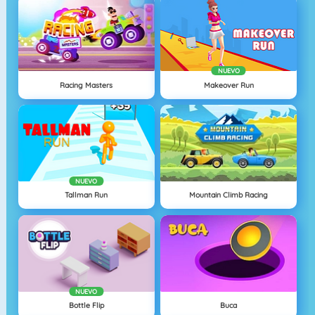
NUEVO
Racing Masters
Makeover Run
NUEVO
Tallman Run
Mountain Climb Racing
NUEVO
Bottle Flip
Buca