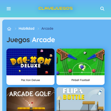
Habilidad
Arcade
Juegos
Arcade
Pac Xon Deluxe
Pinball Football