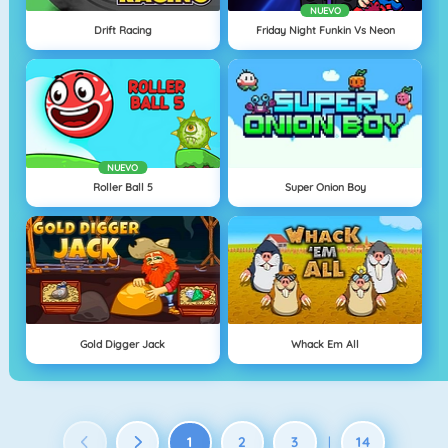
NUEVO
Drift Racing
Friday Night Funkin Vs Neon
NUEVO
Roller Ball 5
Super Onion Boy
Gold Digger Jack
Whack Em All
1
2
3
14
|