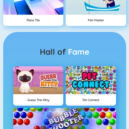
Piano Tile
Fish Master
Hall of
Fame
Guess The Kitty
Pet Connect