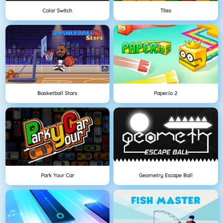
Color Switch
Tiles
Basketball Stars
Paper.io 2
Park Your Car
Geometry Escape Ball