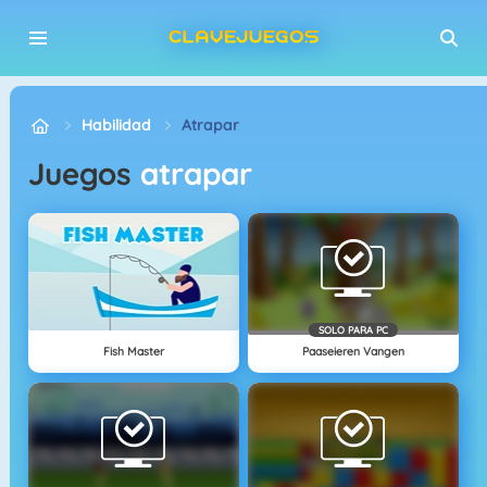
Habilidad
Atrapar
juegos
atrapar
SOLO PARA PC
Fish Master
Paaseieren Vangen