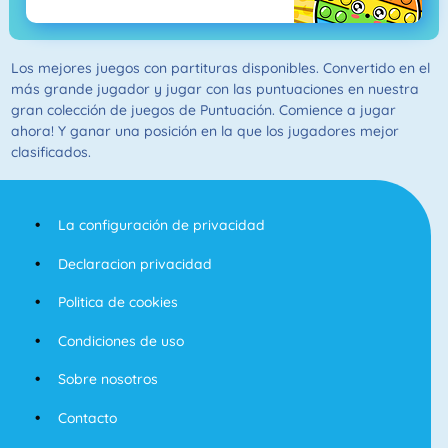
Los mejores juegos con partituras disponibles. Convertido en el
más grande jugador y jugar con las puntuaciones en nuestra
gran colección de juegos de Puntuación. Comience a jugar
ahora! Y ganar una posición en la que los jugadores mejor
clasificados.
La configuración de privacidad
Declaracion privacidad
Politica de cookies
Condiciones de uso
Sobre nosotros
Contacto