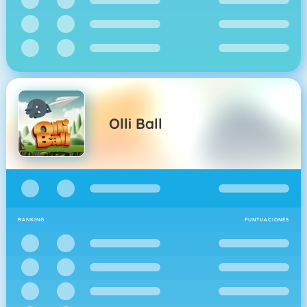
Olli Ball
RANKING
PUNTUACIONES