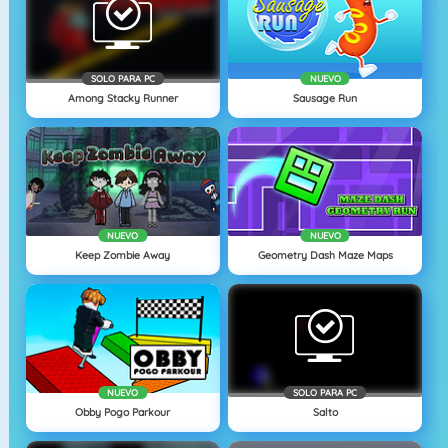
SOLO PARA PC
NUEVO
Among Stacky Runner
Sausage Run
NUEVO
NUEVO
Keep Zombie Away
Geometry Dash Maze Maps
NUEVO
SOLO PARA PC
Obby Pogo Parkour
Salto