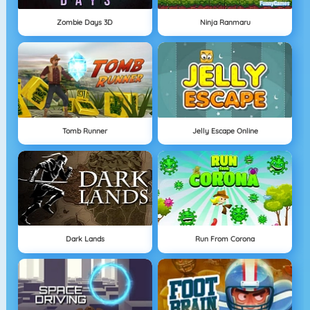
Zombie Days 3D
Ninja Ranmaru
Tomb Runner
Jelly Escape Online
Dark Lands
Run From Corona