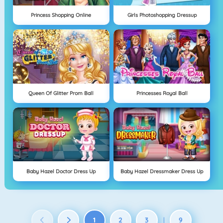
Princess Shopping Online
Girls Photoshopping Dressup
Queen Of Glitter Prom Ball
Princesses Royal Ball
Baby Hazel Doctor Dress Up
Baby Hazel Dressmaker Dress Up
1
2
3
9
|