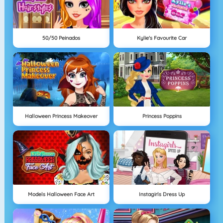
50/50 Peinados
Kylie's Favourite Car
Halloween Princess Makeover
Princess Poppins
Models Halloween Face Art
Instagirls Dress Up