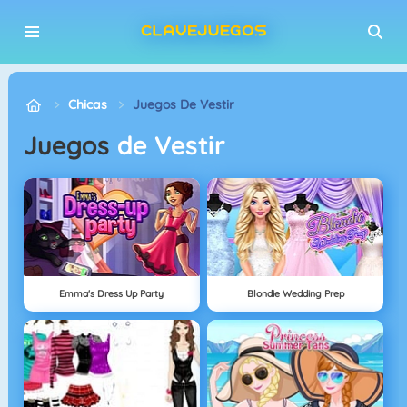
Chicas
Juegos De Vestir
Juegos
de Vestir
Emma's Dress Up Party
Blondie Wedding Prep