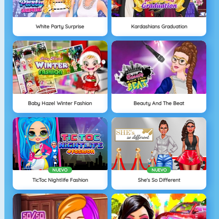
White Party Surprise
Kardashians Graduation
Baby Hazel Winter Fashion
Beauty And The Beat
NUEVO
NUEVO
TicToc Nightlife Fashion
She's So Different