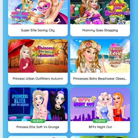
Super Ellie Saving City
Mommy Goes Shopping
Princess Urban Outfitters Autumn
Princesses Boho Beachwear Obsession
NUEVO
NUEVO
Princess Ella: Soft Vs Grunge
BFFs Night Out