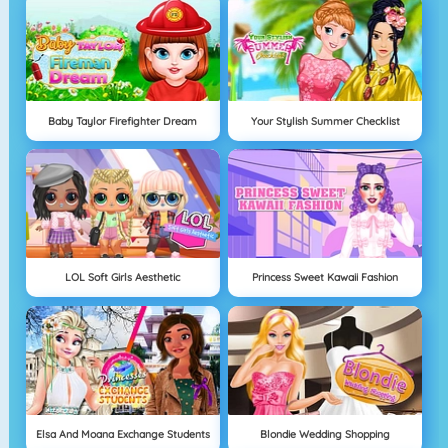
Baby Taylor Firefighter Dream
Your Stylish Summer Checklist
LOL Soft Girls Aesthetic
Princess Sweet Kawaii Fashion
Elsa And Moana Exchange Students
Blondie Wedding Shopping