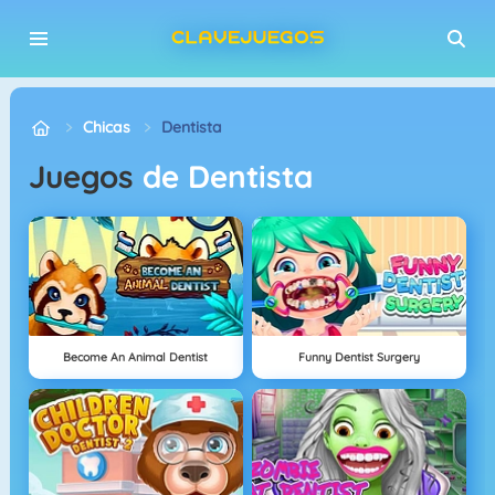
Chicas
Dentista
Juegos
de Dentista
Become An Animal Dentist
Funny Dentist Surgery