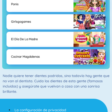
Ponis
Girlsgogames
El Día De La Madre
Cocinar Magdalenas
Nadie quiere tener dientes podridos, sino todavía hay gente que
no van al dentista. Cuida los dientes de esta gente (famosos
incluidos) y asegúrate que vuelvan a casa con una sonrisa
brillante.
La configuración de privacidad