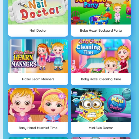
Nail Doctor
Baby Hazel Backyard Party
Hazel Learn Manners
Baby Hazel Cleaning Time
Baby Hazel Mischief Time
Mini Skin Doctor