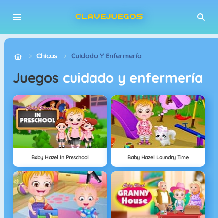
Chicas
Cuidado Y Enfermería
juegos
cuidado y enfermería
Baby Hazel In Preschool
Baby Hazel Laundry Time