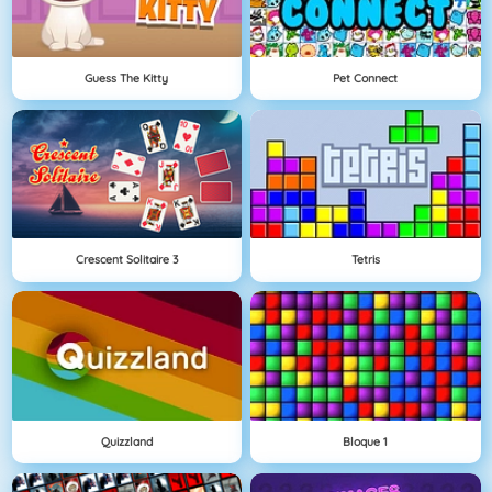
Guess The Kitty
Pet Connect
Crescent Solitaire 3
Tetris
Quizzland
Bloque 1