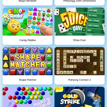
Bingo Revealer
Mahjongg Dark Dimensions
Candy Riddles
5Dice Duel
Shape Matcher
Mahjong Connect 2