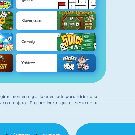
Klaverjassen
Gembly
Yahtzee
egir el momento y sitio adecuado para iniciar una
plota objetos. Procura lograr que el efecto de tu