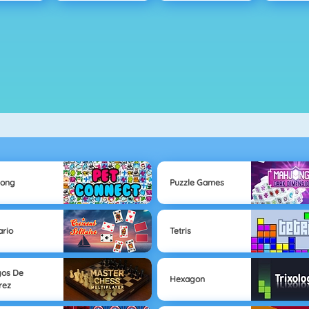
jong
Puzzle Games
ario
Tetris
gos De
Hexagon
rez