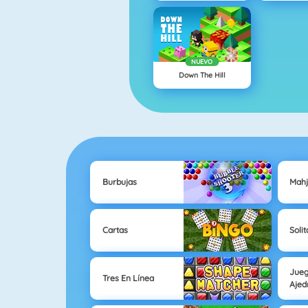
NUEVO
Down The Hill
Burbujas
Mah
Cartas
Solit
Jue
Tres En Línea
Ajed