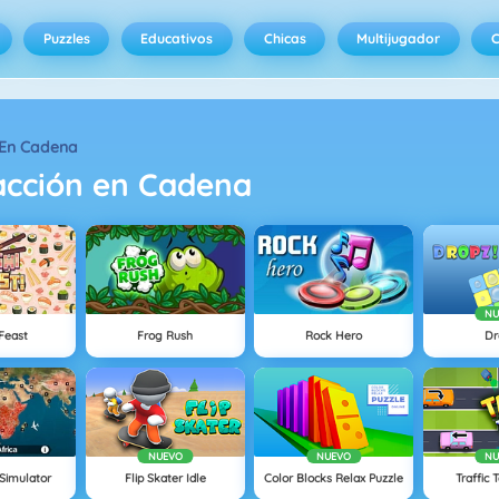
Puzzles
Educativos
Chicas
Multijugador
C
 En Cadena
cción en Cadena
NU
Feast
Frog Rush
Rock Hero
Dr
NUEVO
NUEVO
NU
Simulator
Flip Skater Idle
Color Blocks Relax Puzzle
Traffic 