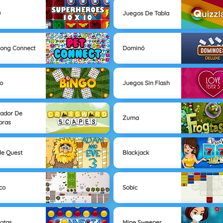
0
Juegos De Tabla
ong Connect
Dominó
o
Juegos Sin Flash
ador De
Zuma
bras
le Quest
Blackjack
co
Sobic
lotas
Mine Sweeper