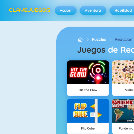
Acción
Aventura
Habilidad
Puzzles
Reaccion
Juegos
de Rea
Hit The Glow
Sushi 
Flip Cube
Pandemic 