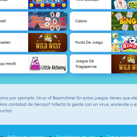
cell
Casino
kasten
Punto De Juego
Juegos De
os Html5
Tragaperras
como por ejemplo: Virus of Boomshine! En estos juegos tienes que el
a cantidad de tiempo? Infecta la gente con un virus, enciende o ex
mucho!