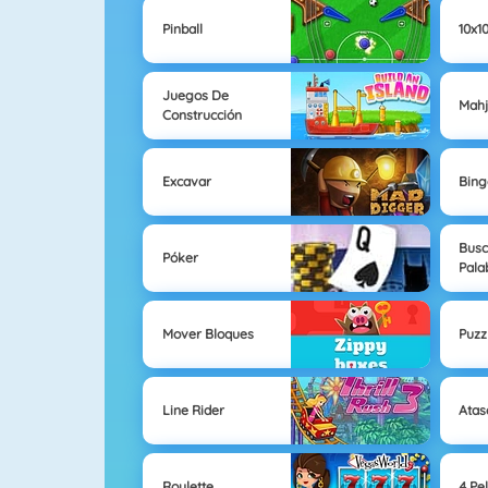
Pinball
10x1
Juegos De
Mahj
Construcción
Excavar
Bing
Busc
Póker
Pala
Mover Bloques
Puzz
Line Rider
Atas
Roulette
4 Pe