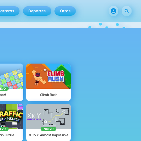
arreras
Deportes
Otros
EVO
opz!
Climb Rush
EVO
NUEVO
Tap Puzzle
X To Y: Almost Impossible