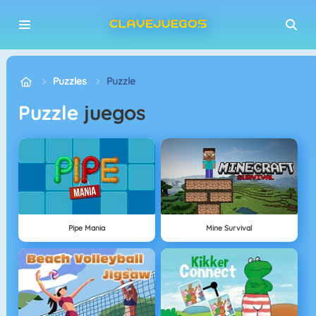
Puzzles
Puzzle
puzzle
juegos
Pipe Mania
Mine Survival