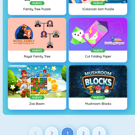
NUEVO
NUEVO
Family Tree Puzzle
IColorcoin Sort Puzzle
NUEVO
NUEVO
Royal Family Tree
Cut Folding Paper
NUEVO
NUEVO
Zoo Boom
Mushroom Blocks
1
2
3