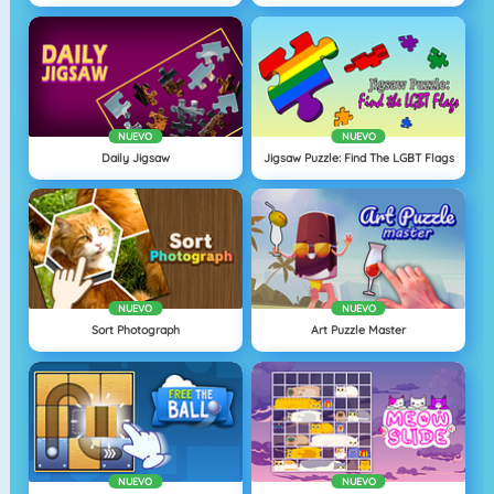
NUEVO
NUEVO
Daily Jigsaw
Jigsaw Puzzle: Find The LGBT Flags
NUEVO
NUEVO
Sort Photograph
Art Puzzle Master
NUEVO
NUEVO