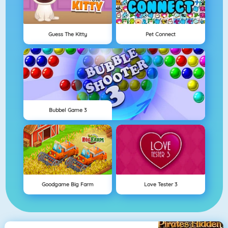
Guess The Kitty
Pet Connect
Bubbel Game 3
Goodgame Big Farm
Love Tester 3