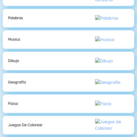
Palabras
Musica
Dibujo
Geografía
Física
Juegos De Colorear