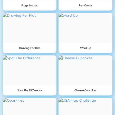
Flags Maniac
Fun Colors
Drawing For Kids
Word Up
Spot The Difference
Cheese Cupcakes