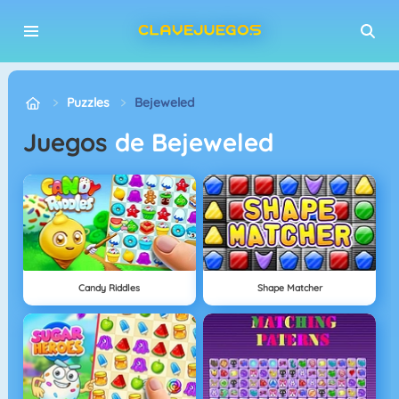
Puzzles
Bejeweled
Juegos
de Bejeweled
Candy Riddles
Shape Matcher