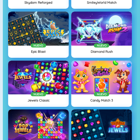
Skydom Reforged
SmileyWorld Match
NUEVO
NUEVO
Epic Blast
Diamond Rush
NUEVO
NUEVO
Jewels Classic
Candy Match 3