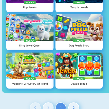
NUEVO
NUEVO
Pop Jewels
Temple Jewels
NUEVO
NUEVO
Kitty Jewel Quest
Dog Puzzle Story
NUEVO
NUEVO
Vega Mix 2: Mystery Of Island
Jewels Blitz 6
1
2