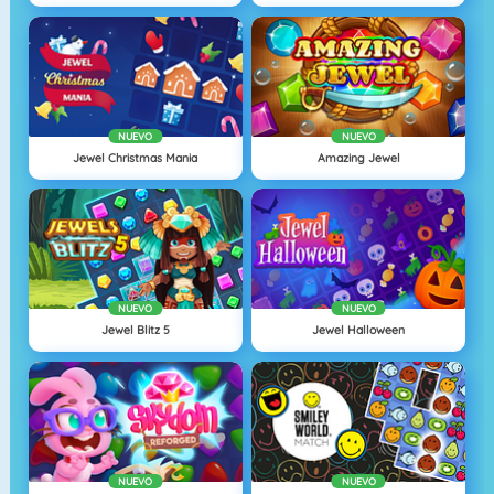
NUEVO
NUEVO
Jewel Christmas Mania
Amazing Jewel
NUEVO
NUEVO
Jewel Blitz 5
Jewel Halloween
NUEVO
NUEVO