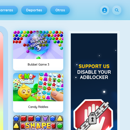
arreras
Deportes
Otros
Bubbel Game 3
Candy Riddles