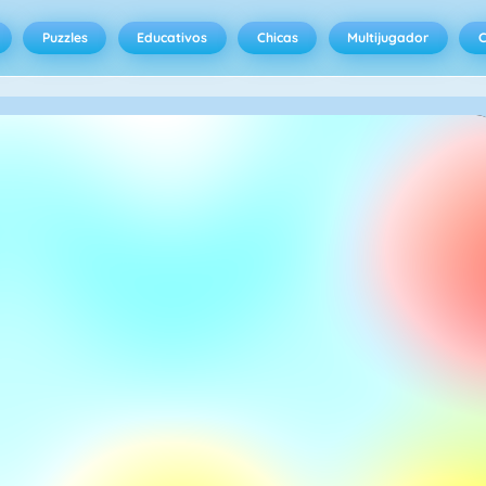
Puzzles
Educativos
Chicas
Multijugador
C