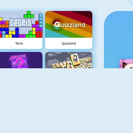
Tetris
Quizzland
4 Imágenes 1 Palabra
Mahjong Titans
Bingo Revealer
Mahjongg Dark Dimensions