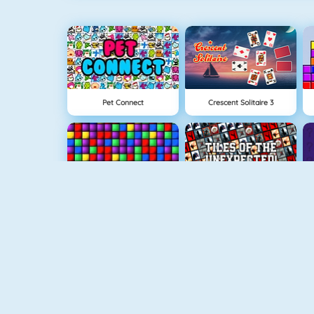
Pet Connect
Crescent Solitaire 3
Bloque 1
Tiles Of The Unexpected
Sweety Mahjong
Mahjong 4