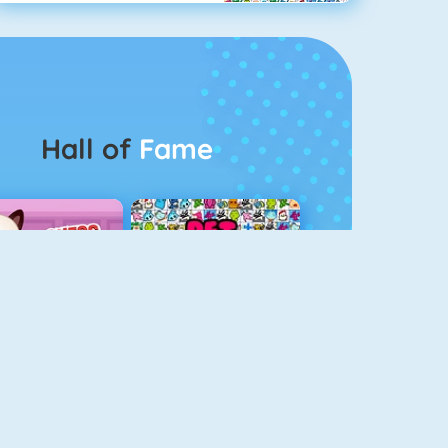
Hall of
Fame
Guess The Kitty
Pet Connect