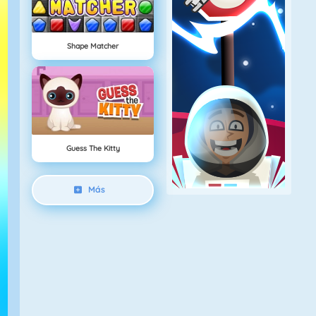
Shape Matcher
Guess The Kitty
Más