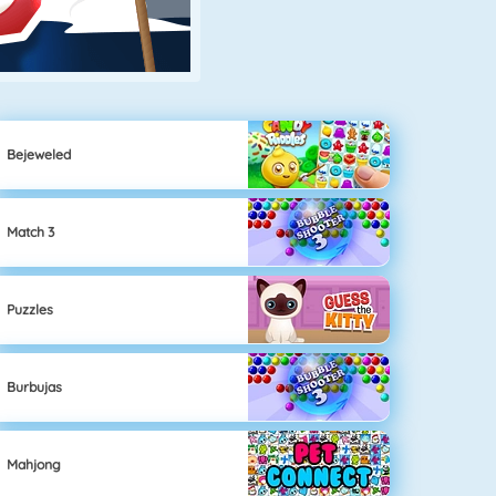
Bejeweled
Match 3
Puzzles
Burbujas
Mahjong