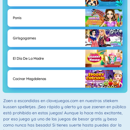
Ponis
Girlsgogames
El Día De La Madre
Cocinar Magdalenas
Zoen a escondidas en clavejuegos.com en nuestros stiekem
kussen spelletjes. ¡Sea rápido y alerto ya que zoenen en público
está prohibido en estos juegos! Aunque lo hace más excitante,
por eso juega ya uno de los juegos de besar gratis ¡y besa
como nunca has besado! Si tienes suerte hasta puedes dar la