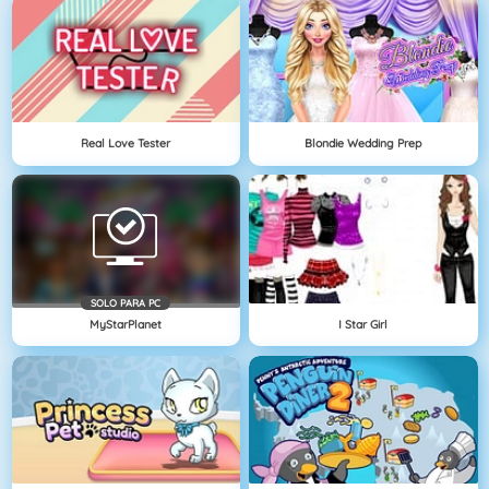
Real Love Tester
Blondie Wedding Prep
SOLO PARA PC
MyStarPlanet
I Star Girl