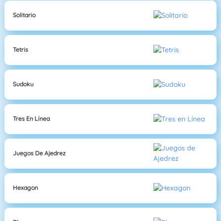
Solitario
Tetris
Sudoku
Tres En Línea
Juegos De Ajedrez
Hexagon