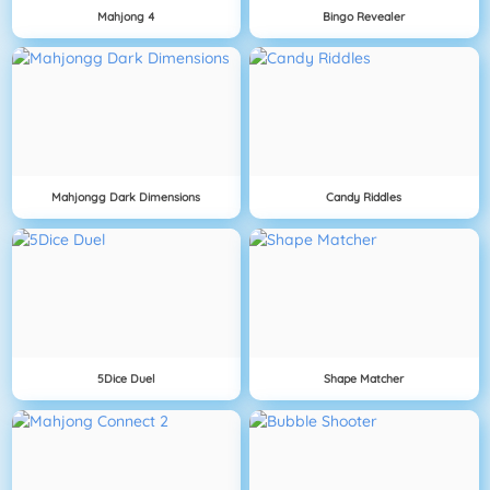
Mahjong 4
Bingo Revealer
Mahjongg Dark Dimensions
Candy Riddles
5Dice Duel
Shape Matcher