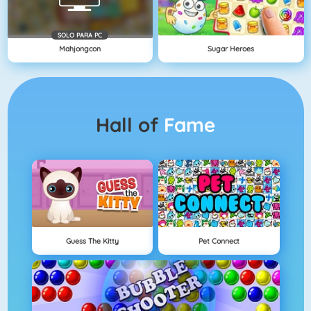
SOLO PARA PC
Mahjongcon
Sugar Heroes
Hall of
Fame
Guess The Kitty
Pet Connect