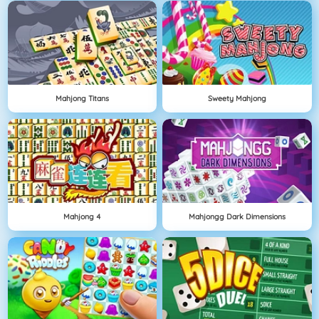
Mahjong Titans
Sweety Mahjong
Mahjong 4
Mahjongg Dark Dimensions