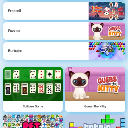
Freecell
Puzzles
Burbujas
Solitaire Game
Guess The Kitty