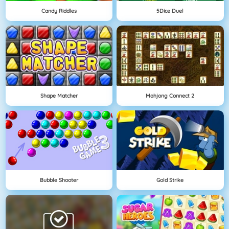
Candy Riddles
5Dice Duel
Shape Matcher
Mahjong Connect 2
Bubble Shooter
Gold Strike