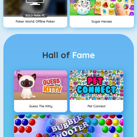
SOLO PARA PC
Poker World: Offline Poker
Sugar Heroes
Hall of
Fame
Guess The Kitty
Pet Connect